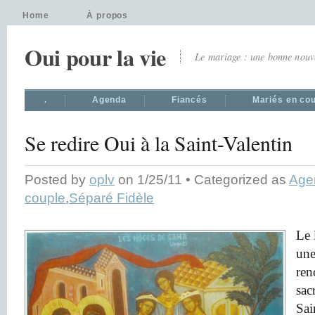
Home
À propos
Oui pour la vie
Le mariage : une bonne nouv
.
Agenda
Fiancés
Mariés en co
Se redire Oui à la Saint-Valentin
Posted by
oplv
on 1/25/11 • Categorized as
Age
couple
,
Séparé Fidèle
Le 
une
ren
sac
Sai